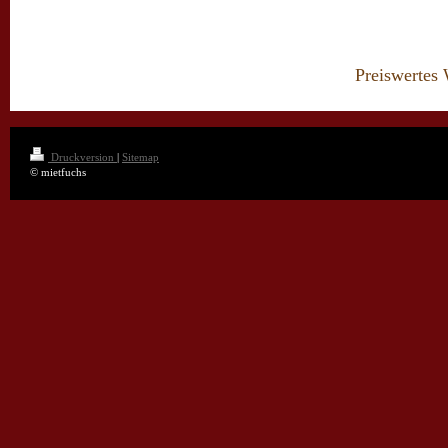
Preiswertes
Druckversion
|
Sitemap
© mietfuchs